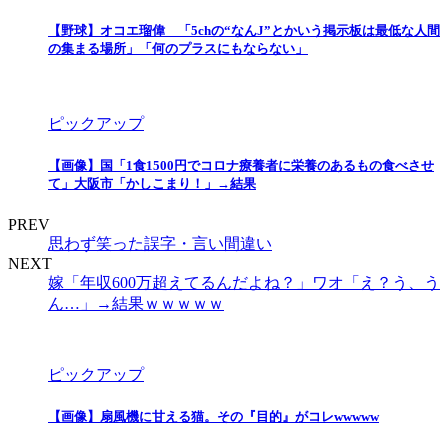
【野球】オコエ瑠偉 「5chの“なんJ”とかいう掲示板は最低な人間
の集まる場所」「何のプラスにもならない」
ピックアップ
【画像】国「1食1500円でコロナ療養者に栄養のあるもの食べさせ
て」大阪市「かしこまり！」→結果
PREV
思わず笑った誤字・言い間違い
NEXT
嫁「年収600万超えてるんだよね？」ワオ「え？う、う
ん…」→結果ｗｗｗｗｗ
ピックアップ
【画像】扇風機に甘える猫。その『目的』がコレwwwww