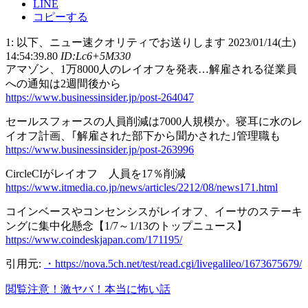
LINE
コピーする
1: 以下、ニュー速クオリティでお送りします 2023/01/14(土)
14:54:39.80
ID:Lc6+5M330
アマゾン、1万8000人のレイオフを発表…解雇される従業員
への通知は2週間後から
https://www.businessinsider.jp/post-264047
セールスフォースの人員削減は7000人規模か。寝耳に水のレ
イオフ計画、｢解雇された部下から聞かされた｣管理職も
https://www.businessinsider.jp/post-263996
CircleCIがレイオフ 人員を17％削減
https://www.itmedia.co.jp/news/articles/2212/08/news171.html
コインベースやコンセンシスがレイオフ、イーサのステーキ
ングに集中化懸念【1/7～1/13のトップニュース】
https://www.coindeskjapan.com/171195/
引用元:
・https://nova.5ch.net/test/read.cgi/livegalileo/1673675679/
閲覧注意！激ヤバ！本当に怖い話