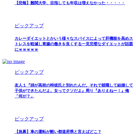
【悲報】難関大学、目指しても年収は増えなかった・・・・・
ピックアップ
カレーダイエットとかいう様々なスパイスによって肝機能を高めス
トレスを軽減し胃腸の働きを良くする一見完璧なダイエットが話題
にｗｗｗｗｗ
ピックアップ
友人１『姉が高校の時彼氏と別れたんだ。それで就職して結婚して
子供ができたんだよ。女ってクソだよ』周り『ありえねー！』俺
「何が？」
ピックアップ
【急募】車の運転が酷い都道府県と言えばどこ？