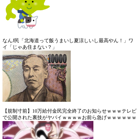
なんJ民「北海道って飯うまいし夏涼しいし最高やん！」ワ
イ「じゃあ住まない？」
【規制寸前】10万給付金民完全終了のお知らせｗｗｗテレビ
で公開された裏技がヤバイｗｗｗｗお前ら急げｗｗｗｗｗｗ