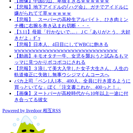
【画像】中国の山、卑猥すぎるｗｗｗｗｗｗ
【悲報】地下アイドルの｢ハグ会｣、ガチでアイドルに
嫌がられてて草ｗｗｗｗｗ
【悲報】 スーパーの高校生アルバイト、ひき肉ミン
チ機に右腕を巻き込まれ切断・・・
【3.11】母親「行かないで…」ＪC「ありがとう、大好
きだよ」ﾀﾞｯ
【悲報】日本人、4日目にしてWBCに飽きる
wwwwwwwwwwwwwwwwwwwwwwwwwwwww
【動画】キモオタチ一牛、女児を襲おうと試みるもマ
ッマに見つかりボコボコにされる
【悲報】３浪して美大入学した女子大生さん、人生の
軌道修正に失敗し無事ウシジマくんコースへ
バカ上司「ペン1人1本、400人。全員に行き渡るように
買っといてな」ぼく「注文書これか、400っと！」
【画像】ヌートバーが高校時代から10年以上一途に付
き合ってる彼女
Powered by livedoor 相互RSS