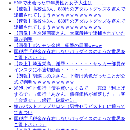
SNSで出会った中年男性と女子大生は……。
【速報】高校生3人、880円のアダルトグッズを盗んで
逮捕されてしまうｗｗｗｗｗｗｗｗｗｗｗ
【速報】高校生3人、880円のアダルトグッズを盗んで
逮捕されてしまうｗｗｗｗｗｗｗｗｗｗｗ
【画像】有名漫画家さん、大麻所持で逮捕されていた
事が判明
【画像】ポケモン金銀、衝撃の展開wwww
国税庁「税金が存在しないパラダイスのような世界を
ご覧下さい⇒」
【炎上】埼玉栄高、謝罪・・・・・・サッカー部員が
インスタに不適切動画・・・・・・
【朗報】胡蝶しのぶさん、下着は紫色だったことが公
式で判明ｗｗｗｗｗｗｗｗｗ
米ｼﾘｺﾝﾊﾞﾚｰ銀行「債券買いまくるで」→FRB「利上げ
するで」→銀行「あかん、債権価格が暴落した」→客
「金返せ」→銀行「破綻や⤵」
嫁がバストアップサロン（男性セラピスト）に通って
てきつい
国税庁「税金が存在しないパラダイスのような世界を
ご覧下さい⇒」