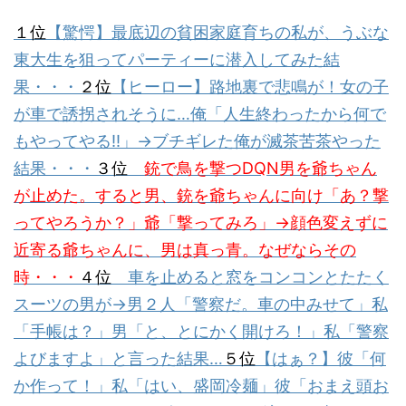
１位
【驚愕】最底辺の貧困家庭育ちの私が、うぶな
東大生を狙ってパーティーに潜入してみた結
果・・・
２位
【ヒーロー】路地裏で悲鳴が！女の子
が車で誘拐されそうに…俺「人生終わったから何で
もやってやる!!」→ブチギレた俺が滅茶苦茶やった
結果・・・
３位
銃で鳥を撃つDQN男を爺ちゃん
が止めた。すると男、銃を爺ちゃんに向け「あ？撃
ってやろうか？」爺「撃ってみろ」→顔色変えずに
近寄る爺ちゃんに、男は真っ青。なぜならその
時・・・
４位
車を止めると窓をコンコンとたたく
スーツの男が→男２人「警察だ。車の中みせて」私
「手帳は？」男「と、とにかく開けろ！」私「警察
よびますよ」と言った結果…
５位
【はぁ？】彼「何
か作って！」私「はい、盛岡冷麺」彼「おまえ頭お