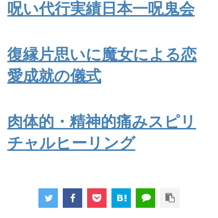
呪い代行実績日本一呪鬼会
復縁片思いに魔女による恋
愛成就の儀式
肉体的・精神的痛みスピリ
チャルヒーリング