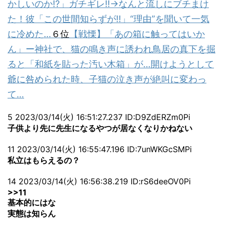
かしいのか!?」ガチギレ!!→なんと流しにブチまけ
た！彼「この世間知らずが!!」“理由”を聞いて一気
に冷めた…
６位
【戦慄】「あの箱に触ってはいか
ん」ー神社で、猫の鳴き声に誘われ鳥居の真下を掘
ると「和紙を貼った汚い木箱」が…開けようとして
爺に咎められた時、子猫の泣き声が絶叫に変わっ
て…
5 2023/03/14(火) 16:51:27.237 ID:D9ZdERZm0Pi
子供より先に先生になるやつが居なくなりかねない
11 2023/03/14(火) 16:55:47.196 ID:7unWKGcSMPi
私立はもらえるの？
14 2023/03/14(火) 16:56:38.219 ID:rS6deeOV0Pi
>>11
基本的にはな
実態は知らん