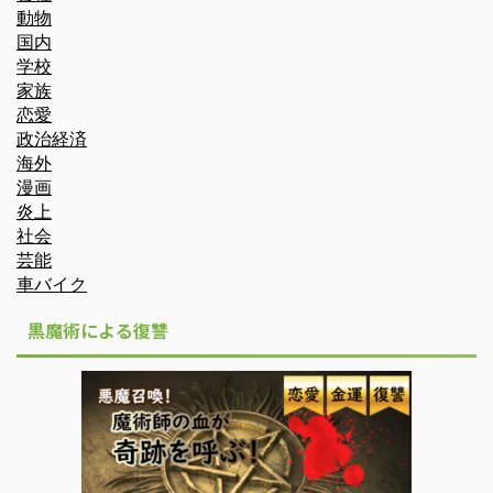
動物
国内
学校
家族
恋愛
政治経済
海外
漫画
炎上
社会
芸能
車バイク
黒魔術による復讐