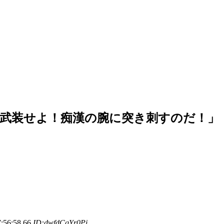
武装せよ！痴漢の腕に突き刺すのだ！」
6:58.66
ID:dwfdCqYr0Pi