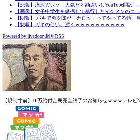
【悲報】滝沢ガレソ、人気だと勘違いしYouTube開設
【画像】女子中学生を誘拐して暴行したイケメンのニュ
【朗報】 バキで勇次郎が「カロッ」ってやってる飴、
【悲報】ガキの使い、逝くｗｗｗｗｗｗｗｗｗｗ
Powered by livedoor 相互RSS
【規制寸前】10万給付金民完全終了のお知らせｗｗｗテレビ