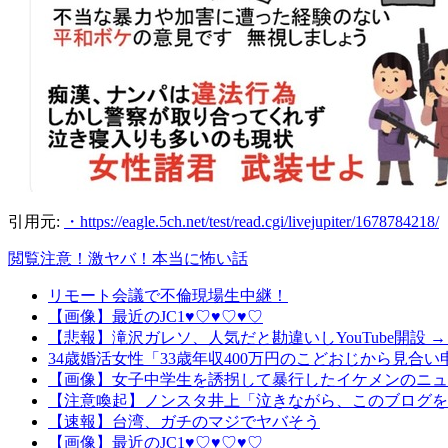
引用元:
・https://eagle.5ch.net/test/read.cgi/livejupiter/1678784218/
閲覧注意！激ヤバ！本当に怖い話
リモート会議で不倫現場生中継！
【画像】最近のJC1♥♡♥♡♥♡
【悲報】滝沢ガレソ、人気だと勘違いしYouTube開設
34歳婚活女性「33歳年収400万円のこどおじから見
【画像】女子中学生を誘拐して暴行したイケメンのニュ
【注意喚起】ノンスタ井上「泣きながら、このブログを
【速報】台湾、ガチのマジでヤバそう
【画像】最近のJC1♥♡♥♡♥♡