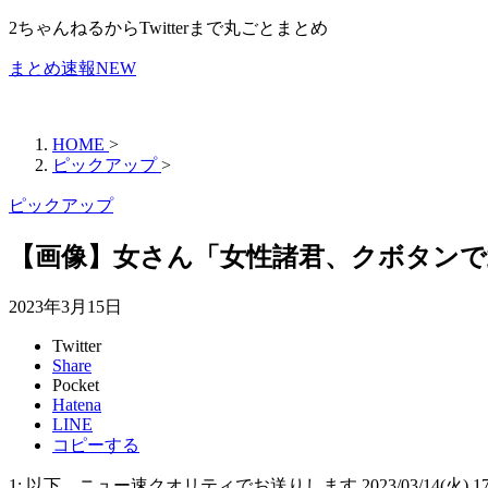
2ちゃんねるからTwitterまで丸ごとまとめ
まとめ速報NEW
HOME
>
ピックアップ
>
ピックアップ
【画像】女さん「女性諸君、クボタンで
2023年3月15日
Twitter
Share
Pocket
Hatena
LINE
コピーする
1: 以下、ニュー速クオリティでお送りします 2023/03/14(火) 17:5