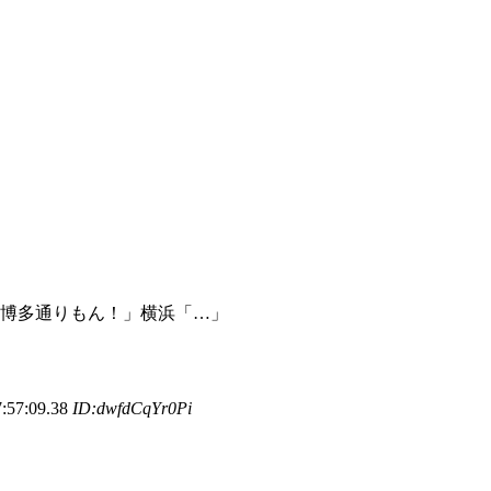
「博多通りもん！」横浜「…」
7:09.38
ID:dwfdCqYr0Pi