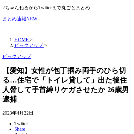
2ちゃんねるからTwitterまで丸ごとまとめ
まとめ速報NEW
HOME
>
ピックアップ
>
ピックアップ
【愛知】女性が包丁掴み両手のひら切
る…住宅で「トイレ貸して」出た後住
人脅して手首縛りケガさせたか 26歳男
逮捕
2023年4月22日
Twitter
Share