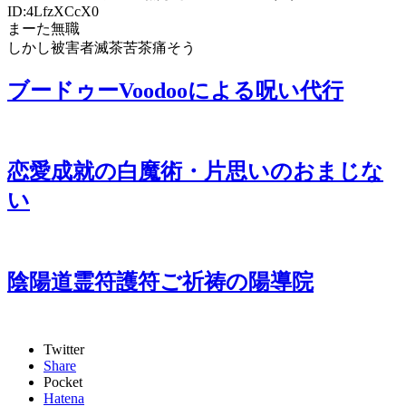
ID:4LfzXCcX0
まーた無職
しかし被害者滅茶苦茶痛そう
ブードゥーVoodooによる呪い代行
恋愛成就の白魔術・片思いのおまじな
い
陰陽道霊符護符ご祈祷の陽導院
Twitter
Share
Pocket
Hatena