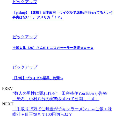
ピックアップ
【pickup】【速報】日本政府「ウイグルで虐殺が行われてるという
事実はない！」 アメリカ「！？」
ピックアップ
土屋太鳳（26）さんのミニスカセーラー服姿ｗｗｗｗ
ピックアップ
【訃報】ブライダル業界、終焉へ
PREV
“数人の男性に襲われる” 田舎移住YouTuberが告発
「恐ろしい村八分の実態をすべて公開します」
NEXT
「手取り15万でご馳走がチキンラーメン」←ご飯＋味
噌汁＋目玉焼きで100円切らね？