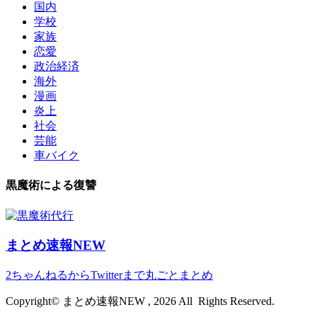
国内
学校
家族
恋愛
政治経済
海外
漫画
炎上
社会
芸能
車バイク
黒魔術による復讐
まとめ速報NEW
2ちゃんねるからTwitterまで丸ごとまとめ
Copyright© まとめ速報NEW , 2026 All Rights Reserved.