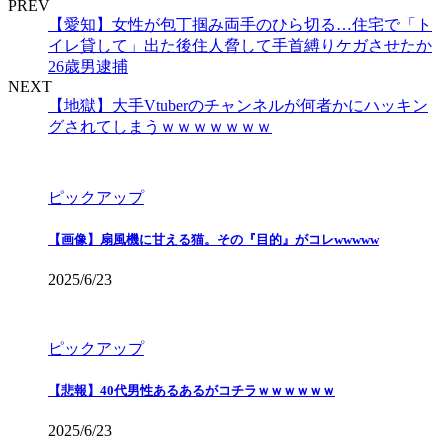
PREV
【愛知】女性が包丁掴み両手のひら切る…住宅で「ト
イレ貸して」出た後住人脅して手首縛りケガさせたか
26歳男逮捕
NEXT
【地獄】大手Vtuberのチャンネルが何者かにハッキン
グされてしまうｗｗｗｗｗｗｗ
ピックアップ
【画像】扇風機に甘える猫。その『目的』がコレwwwww
2025/6/23
ピックアップ
【悲報】40代男性あるあるがコチラｗｗｗｗｗｗ
2025/6/23