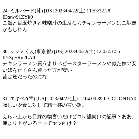
24: ミルバード(茸) [US] 2023/04/22(土) 11:53:32.28
ID:aw/91ZYk0
ご飯と目玉焼きと味噌汁の生活ならチキンラーメンはご馳走
かもしれん
30: シジミくん(東京都) [US] 2023/04/22(土) 12:03:51.55
ID:Zp+Rm/LA0
チキンラーメン買うよりベビースターラーメンや似た奴の安
い奴をたくさん買った方が安い
昔は逆だったのにな
31: エキベ?(茸) [US] 2023/04/22(土) 12:04:09.89 ID:ICUON1tA0
寂しい夕食に対して精一杯の言い訳。
えらい上から目線の物言いだけどコレ誰向けの記事？ああ、
俺より下がいるーってヤツ向け？