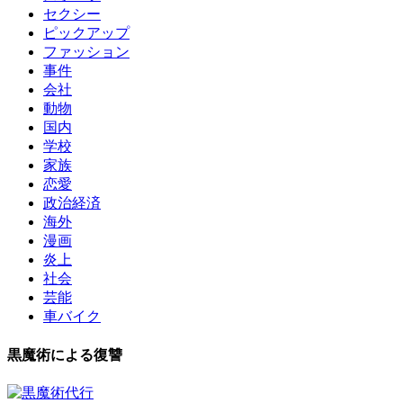
セクシー
ピックアップ
ファッション
事件
会社
動物
国内
学校
家族
恋愛
政治経済
海外
漫画
炎上
社会
芸能
車バイク
黒魔術による復讐