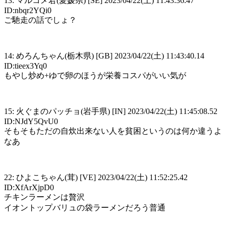
13: マルコメ君(愛媛県) [SE] 2023/04/22(土) 11:43:36.47
ID:nbqr2YQi0
ご馳走の話でしょ？
14: めろんちゃん(栃木県) [GB] 2023/04/22(土) 11:43:40.14
ID:tieex3Yq0
もやし炒め+ゆで卵のほうが栄養コスパがいい気が
15: 火ぐまのパッチョ(岩手県) [IN] 2023/04/22(土) 11:45:08.52
ID:NJdY5QvU0
そもそもただの自炊出来ない人を貧困というのは何か違うよ
なあ
22: ひよこちゃん(茸) [VE] 2023/04/22(土) 11:52:25.42
ID:XfArXjpD0
チキンラーメンは贅沢
イオントップバリュの袋ラーメンだろう普通