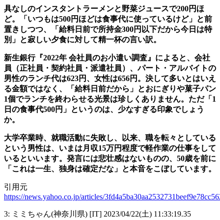
具なしのインスタントラーメンと野菜ジュースで200円ほ
ど。「いつもは500円ほどは食事代に使っているけど」と前
置きしつつ、「給料日前で所持金300円以下だから今日は特
別」と寂しい夕食に対して精一杯の言い訳。
新生銀行『2022年 会社員のお小遣い調査』によると、会社
員（正社員・契約社員・派遣社員）、パート・アルバイトの
男性のランチ代は623円、女性は656円。決して多いとはいえ
る金額ではなく、「給料日前だから」とおにぎりや菓子パン
1個でランチを終わらせる光景は珍しくありません。ただ「1
日の食事代500円」というのは、少なすぎる印象でしょう
か。
大学卒業時、就職活動に失敗し、以来、職を転々としている
という男性は、いまは月収15万円程度で軽作業の仕事をして
いるといいます。発言には悲壮感はないものの、50歳を前に
「これは一生、独身は確定だな」と本音をこぼしています。
引用元
https://news.yahoo.co.jp/articles/3fd4a5ba30aa2532731beef9e78cc5
3: ミミちゃん(神奈川県) [IT] 2023/04/22(土) 11:33:19.35