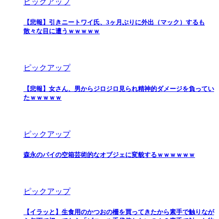
ピックアップ
【悲報】引きニートワイ氏、3ヶ月ぶりに外出（マック）するも
散々な目に遭うｗｗｗｗｗ
ピックアップ
【悲報】女さん、男からジロジロ見られ精神的ダメージを負ってい
たｗｗｗｗｗ
ピックアップ
森永のパイの空箱芸術的なオブジェに変貌するｗｗｗｗｗｗ
ピックアップ
【イラッと】生食用のかつおの柵を買ってきたから素手で触りなが