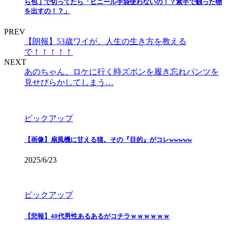
ら包丁で切ってたら「ビニール手袋使わないの！？素手で触った物
を出すの！？」
PREV
【朗報】53歳ワイが、人生の生き方を教える
で！！！！！
NEXT
あのちゃん、ロケに行く時ズボンを履き忘れパンツを
見せびらかしてしまう…
ピックアップ
【画像】扇風機に甘える猫。その『目的』がコレwwwww
2025/6/23
ピックアップ
【悲報】40代男性あるあるがコチラｗｗｗｗｗｗ