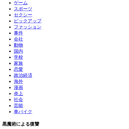
ゲーム
スポーツ
セクシー
ピックアップ
ファッション
事件
会社
動物
国内
学校
家族
恋愛
政治経済
海外
漫画
炎上
社会
芸能
車バイク
黒魔術による復讐