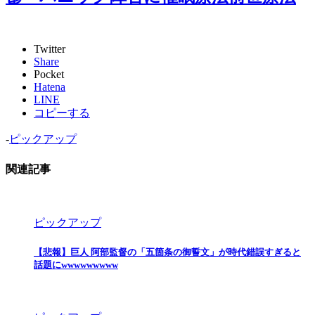
Twitter
Share
Pocket
Hatena
LINE
コピーする
-
ピックアップ
関連記事
ピックアップ
【悲報】巨人 阿部監督の「五箇条の御誓文」が時代錯誤すぎると
話題にwwwwwwwww