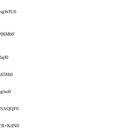
sgWfU0
/06Mb0
ajJ0
65Ht0
g/uo0
ESAQQF0
YB+KdN0