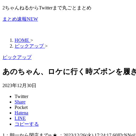
2ちゃんねるからTwitterまで丸ごとまとめ
まとめ速報NEW
HOME
>
ピックアップ
>
ピックアップ
あのちゃん、ロケに行く時ズボンを履
2023年12月30日
Twitter
Share
Pocket
Hatena
LINE
コピーする
1：朝一から閉店までφ ★ ：2023/12/26(火) 17:24:17.60ID:NNql1