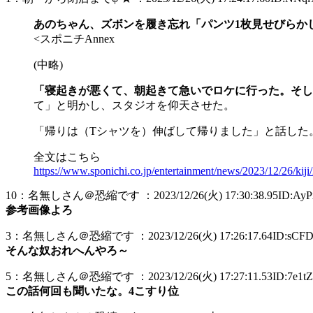
あのちゃん、ズボンを履き忘れ「パンツ1枚見せびらか
<スポニチAnnex
(中略)
「寝起きが悪くて、朝起きて急いでロケに行った。そし
て」と明かし、スタジオを仰天させた。
「帰りは（Tシャツを）伸ばして帰りました」と話した
全文はこちら
https://www.sponichi.co.jp/entertainment/news/2023/12/26/k
10：名無しさん＠恐縮です ：2023/12/26(火) 17:30:38.95ID:AyPx
参考画像よろ
3：名無しさん＠恐縮です ：2023/12/26(火) 17:26:17.64ID:sCFD
そんな奴おれへんやろ～
5：名無しさん＠恐縮です ：2023/12/26(火) 17:27:11.53ID:7e1tZ
この話何回も聞いたな。4こすり位