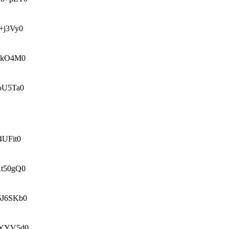
j3Vy0
JkO4M0
oU5Ta0
UFit0
t50gQ0
J6SKb0
YYV5d0