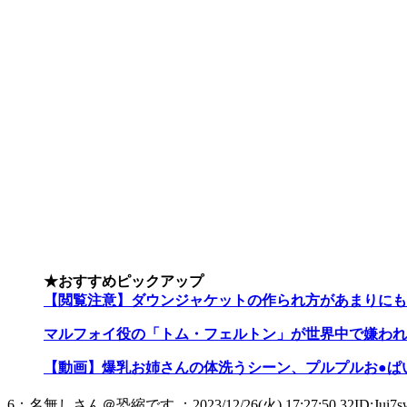
★おすすめピックアップ
【閲覧注意】ダウンジャケットの作られ方があまりにも
マルフォイ役の「トム・フェルトン」が世界中で嫌われ
【動画】爆乳お姉さんの体洗うシーン、プルプルお●ぱ
6：名無しさん＠恐縮です ：2023/12/26(火) 17:27:50.32ID:Jui7s