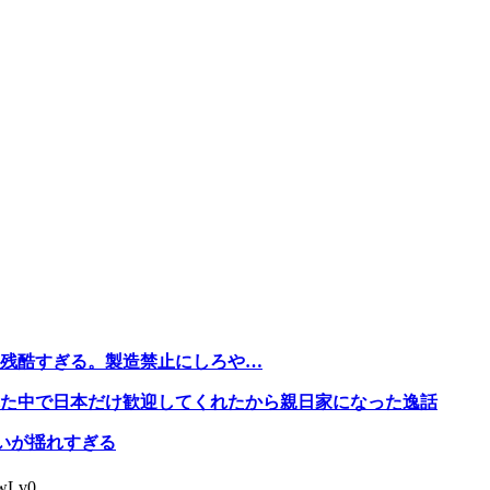
残酷すぎる。製造禁止にしろや…
た中で日本だけ歓迎してくれたから親日家になった逸話
いが揺れすぎる
wLv0