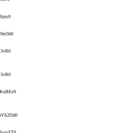
juy0
9m5b0
3vR0
3vR0
KuBEe0
nVb2Dd0
b+pZT0