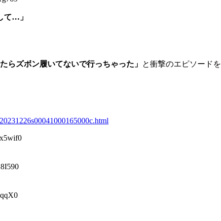
して…」
たらズボン履いてないで行っちゃった」
と衝撃のエピソードを
。
iji/20231226s00041000165000c.html
5wif0
8I590
qqX0