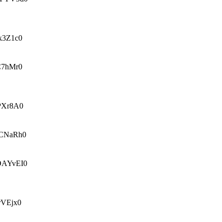
3Z1c0
7hMr0
PXr8A0
CNaRh0
AYvEI0
VEjx0