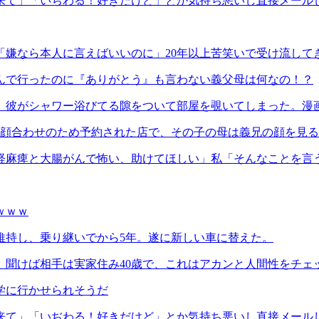
来て」「いぢわる！好きだけど」とか気持ち悪いし直接メール
「嫌なら本人に言えばいいのに」20年以上苦笑いで受け流して
んで行ったのに『ありがとう』も言わない義父母は何なの！？
、彼がシャワー浴びてる隙をついて部屋を覗いてしまった。漫
。顔合わせのため予約された店で、その子の母は義兄の顔を見
経麻痺と大腸がんで怖い、助けてほしい」私「そんなことを言
ｗｗｗ
維持し、乗り継いでから5年。遂に新しい車に替えた。
。聞けば相手は実家住み40歳で、これはアカンと人間性をチェ
学に行かせられそうだ
来て」「いぢわる！好きだけど」とか気持ち悪いし直接メール