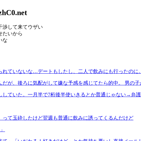
zhC0.net
干渉して来てウザい
せたいから
いな
られていないな…デートもしたし、二人で飲みにも行ったのに
んだが、後ろに気配がして嫌な予感を感じてたら的中。 男の子
ししていた。一月半で7桁後半使いきるとか普通じゃない→弁
」って玉砕したけど翌週も普通に飲みに誘ってくるんだけど
！」