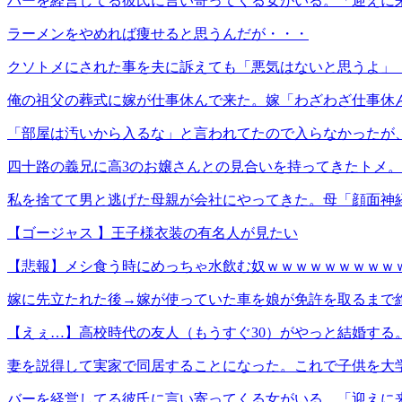
バーを経営してる彼氏に言い寄ってくる女がいる。「迎えに
ラーメンをやめれば痩せると思うんだが・・・
クソトメにされた事を夫に訴えても「悪気はないと思うよ」
俺の祖父の葬式に嫁が仕事休んで来た。嫁「わざわざ仕事休
「部屋は汚いから入るな」と言われてたので入らなかったが
四十路の義兄に高3のお嬢さんとの見合いを持ってきたトメ
私を捨てて男と逃げた母親が会社にやってきた。母「顔面神
【ゴージャス 】王子様衣装の有名人が見たい
【悲報】メシ食う時にめっちゃ水飲む奴ｗｗｗｗｗｗｗｗｗ
嫁に先立たれた後→嫁が使っていた車を娘が免許を取るまで
【えぇ…】高校時代の友人（もうすぐ30）がやっと結婚する
妻を説得して実家で同居することになった。これで子供を大
バーを経営してる彼氏に言い寄ってくる女がいる。「迎えに