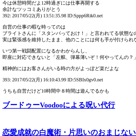
今は休憩時間だよ12時過ぎには仕事再開する
余計なツッコミありがとう
392: 2017/05/22(月) 13:51:35.98 ID:Sppp6Rik0.net
自営の仕事の暇な時ってのは
ブライトさんに「スタンバっておけ！」と言われてる状態な
実は緊張感を維持したまま、他のことには何も手が付けられ
いつ第一戦闘配置になるかわからんし、
即座に対応できないと「左舷、弾幕薄いぞ！何やってんの？
精神的にはお客さんがいる時の方がよっぽど楽だよな
393: 2017/05/22(月) 16:10:43.99 ID:5SBIx0gv0.net
うちも自営だけど10時間中８時間は遊んでるかも
ブードゥーVoodooによる呪い代行
恋愛成就の白魔術・片思いのおまじない