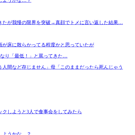
しようかな…？
きたが我慢の限界を突破→真顔でトメに言い返した結果…
画が床に散らかってる程度かと思っていたが
るなり「最低！」と罵ってきた…
う人間など存じません」母「このままだったら死んじゃう
ックしようと3人で食事会をしてみたら
しようかな…？