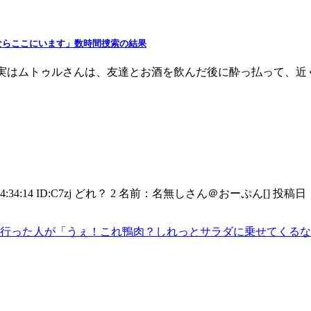
ならここにいます」数時間捜索の結果
D：hamusoku 実はムトゥルさんは、友達とお酒を飲んだ後に酔っ
:14 ID:C7zj どれ？ 2 名前：名無しさん＠おーぷん[] 投稿日：25/03/
行った人が「うぇ！これ鴨肉？しれっとサラダに乗せてくるな