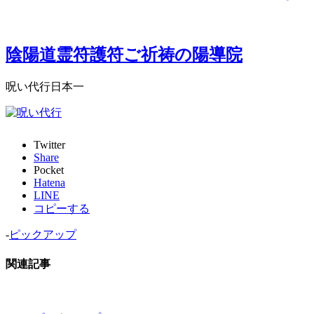
陰陽道霊符護符ご祈祷の陽導院
呪い代行日本一
Twitter
Share
Pocket
Hatena
LINE
コピーする
-
ピックアップ
関連記事