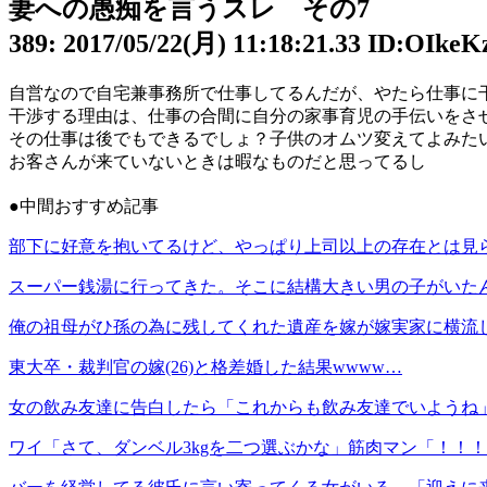
妻への愚痴を言うスレ その7
389: 2017/05/22(月) 11:18:21.33 ID:OIkeK
自営なので自宅兼事務所で仕事してるんだが、やたら仕事に
干渉する理由は、仕事の合間に自分の家事育児の手伝いをさ
その仕事は後でもできるでしょ？子供のオムツ変えてよみた
お客さんが来ていないときは暇なものだと思ってるし
●中間おすすめ記事
部下に好意を抱いてるけど、やっぱり上司以上の存在とは見
スーパー銭湯に行ってきた。そこに結構大きい男の子がいた
俺の祖母がひ孫の為に残してくれた遺産を嫁が嫁実家に横流
東大卒・裁判官の嫁(26)と格差婚した結果wwww…
女の飲み友達に告白したら「これからも飲み友達でいようね
ワイ「さて、ダンベル3kgを二つ選ぶかな」筋肉マン「！！