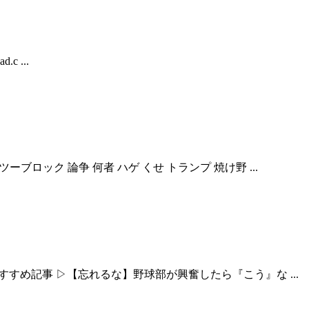
c ...
ーブロック 論争 何者 ハゲ くせ トランプ 焼け野 ...
０ 万 おすすめ記事 ▷【忘れるな】野球部が興奮したら『こう』な ...