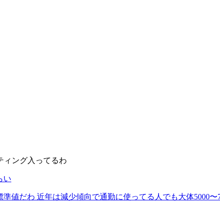
ティング入ってるわ
らい
標準値だわ 近年は減少傾向で通勤に使ってる人でも大体5000〜7