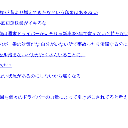
い奴が 昔より増えてきたなという印象はあるね い
ない底辺運送業がイキるな
未満は週末ドライバーかw そりゃ新車を3年で変えないと持たない
ってのが一番の対策だな 自分がいない所で事故ったり渋滞する分
クセル踏まないバカがたくさんいることに。
ちだ？
けない状況があるのにしないから遅くなる
滞の原因を個々のドライバーの力量によって引き起こされてると考