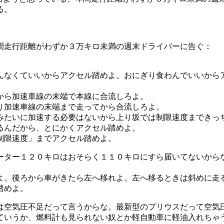
る。
間走行距離がわずか３万キロ未満の週末ドライバーに告ぐ：
んなくていいからアクセル踏めよ。おにぎり食わんでいいから
から加速車線の末端で本線に合流しろよ。
り加速車線の末端まで走ってから合流しろよ。
みたいに加速する必要はないから上り坂では制限速度まできっ
るんだから、とにかくアクセル踏めよ。
制限速度」までアクセル踏めよ。
ーター１２０キロはおそらく１１０キロにすら届いてないから
よ。後ろから車がきたら左へ移れよ。左へ移るときは斜めに走
踏めよ。
は空気圧不足だって言うからな。最新型のプリウスだって空気
ていうか、燃料計も見られない奴とか軽自動車に軽油入れちゃ