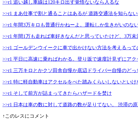
>>r1 追い越し車線は120キロ出す覚悟ないなら入るな
>>r1 まあ仕事で割と通ることはあるが 道路交通法を知らな
>>r1 年間3万キロも普通行かねーよ。運転しか生きがいの
>>r1 年間1万も走れば車好きなんだと思っていたけど、3万
>>r1 ゴールデンウイークに車で出かけない方法を考える
>>r1 平日に高速に乗ればわかる。登り坂で速度計見ずにア
>>r1 三万キロとかクソ田舎自慢か底辺ドライバー自慢のどっ
>>r1 特に軽自動車はアクセルをべた踏みくらいしないとい
>>r1 そして前方が詰まってきたらハザードを焚け
>>r1 日本は車の数に対して道路の数が足りてない。 渋
↑このレスにコメント