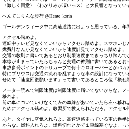
〈激しく同意〉〈わかりみが凄いっス〉と大反響となってい
へんてこりんな歩荷 @Hente_korin
ゴールデンウィーク中に高速道路に出ようと思っている、年
アクセル踏めよ。
運転中テレビ見なくていいからアクセル踏めよ。スマホいじ
燃費計なんか見なくていいから速度計見てアクセル踏めよ。
交通の教則に書いてあるとおり制限速度まできっちり踏んで
本線が止まっていたらちゃんと交通の教則に書いてあるとお
事故多発ポイントの下りカーブで何十キロオーバーとかバカ
特にプリウスは交通の流れを乱すような車の設計になってい
せめて「速度回復願います」って書いてあるところ位「概ね
メーター読みで制限速度は制限速度に届いてないからな。メ
移れよ。
前の車についていけなくて左の車線があいていたら左へ移れ
ためにアクセル踏めよ。教習所で教えられただろ。アクセル
あと、タイヤに空気入れろよ。高速道路走っている車の過半
からな。燃料入れろよ。燃料切れとかで１車線塞ぐなよ。っ