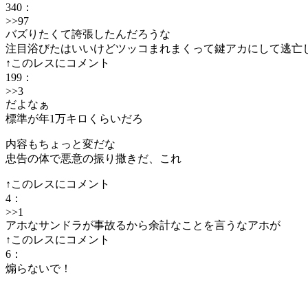
340
：
>>97
バズりたくて誇張したんだろうな
注目浴びたはいいけどツッコまれまくって鍵アカにして逃亡
↑このレスにコメント
199
：
>>3
だよなぁ
標準が年1万キロくらいだろ
内容もちょっと変だな
忠告の体で悪意の振り撒きだ、これ
↑このレスにコメント
4
：
>>1
アホなサンドラが事故るから余計なことを言うなアホが
↑このレスにコメント
6
：
煽らないで！