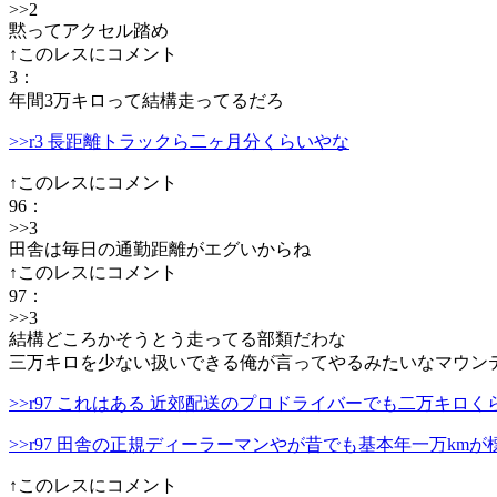
>>2
黙ってアクセル踏め
↑このレスにコメント
3
：
年間3万キロって結構走ってるだろ
>>r3 長距離トラックら二ヶ月分くらいやな
↑このレスにコメント
96
：
>>3
田舎は毎日の通勤距離がエグいからね
↑このレスにコメント
97
：
>>3
結構どころかそうとう走ってる部類だわな
三万キロを少ない扱いできる俺が言ってやるみたいなマウン
>>r97 これはある 近郊配送のプロドライバーでも二万キロく
>>r97 田舎の正規ディーラーマンやが昔でも基本年一万kmが
↑このレスにコメント