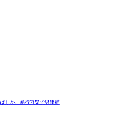
ばしか、暴行容疑で男逮捕