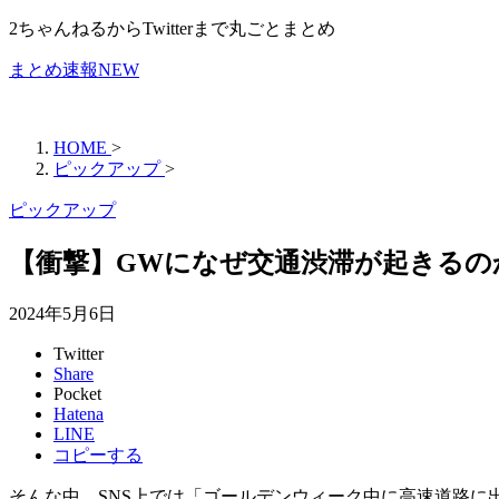
2ちゃんねるからTwitterまで丸ごとまとめ
まとめ速報NEW
HOME
>
ピックアップ
>
ピックアップ
【衝撃】GWになぜ交通渋滞が起きるの
2024年5月6日
Twitter
Share
Pocket
Hatena
LINE
コピーする
そんな中、SNS上では「ゴールデンウィーク中に高速道路