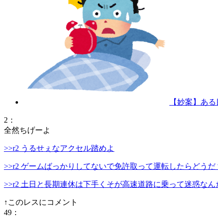
【妙案】ある
2
：
全然ちげーよ
>>r2 うるせぇなアクセル踏めよ
>>r2 ゲームばっかりしてないで免許取って運転したらどうだ
>>r2 土日と長期連休は下手くそが高速道路に乗って迷惑な
↑このレスにコメント
49
：