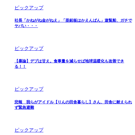
ピックアップ
社長「かねがね金がねえ」「亜鉛板はかえんばん」遊覧船、ガチで
ヤバい・・・
ピックアップ
【暴論】デブは甘え。食事量を減らせば地球温暖化も改善でき
る！！
ピックアップ
悲報 我らがアイドル【りんの田舎暮らし】さん、田舎に耐えられ
ず緊急避難
ピックアップ