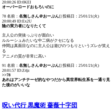
20:00:26 ID:0KEI
オーバーロードおもろいのに
78 名前：
名無しさん＠おーぷん
[] 投稿日：25/01/21(火)
20:00:49 ID:Ex2U
陰の実力者になりたくて
主人公の突抜っぷりが面白い
ルルーシュみたいな中二病がクセになる
仲間は真面目なのに主人公は遊びのつもりというズレが笑え
る
アニメの質が非常に高い
91 名前：
名無しさん＠おーぷん
[] 投稿日：25/01/21(火)
20:01:57 ID:Z4jz
>>78
あれはアンチテーゼ的なやつだから異世界転生系を一通り見
た後のがいいな
呪い代行 黒魔術 薔薇十字団