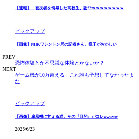
【速報】 被災者を侮辱した高校生、謝罪ｗｗｗｗｗｗｗｗ
ピックアップ
【画像】NHKワシントン局の記者さん、様子がおかしい
PREV
恐怖体験とか不思議な体験とかないか？
NEXT
ゲーム機が10万超える←これ誰も予想してなかったよ
な
ピックアップ
【画像】扇風機に甘える猫。その『目的』がコレwwwww
2025/6/23