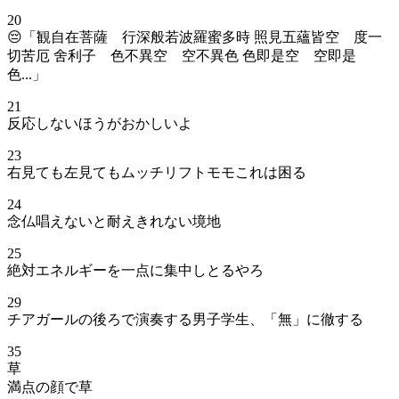
20
😔「観自在菩薩 行深般若波羅蜜多時 照見五蘊皆空 度一
切苦厄 舍利子 色不異空 空不異色 色即是空 空即是
色...」
21
反応しないほうがおかしいよ
23
右見ても左見てもムッチリフトモモこれは困る
24
念仏唱えないと耐えきれない境地
25
絶対エネルギーを一点に集中しとるやろ
29
チアガールの後ろで演奏する男子学生、「無」に徹する
35
草
満点の顔で草