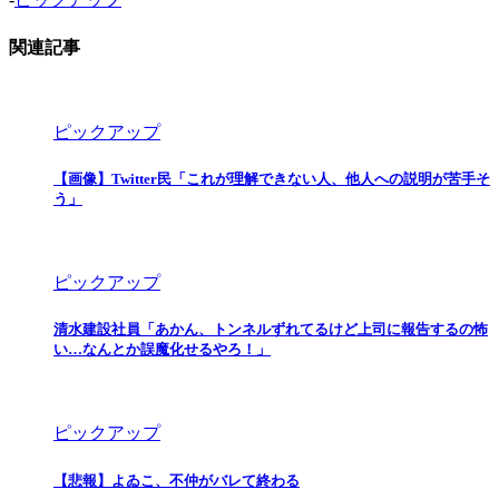
関連記事
ピックアップ
【画像】Twitter民「これが理解できない人、他人への説明が苦手そ
う」
ピックアップ
清水建設社員「あかん、トンネルずれてるけど上司に報告するの怖
い…なんとか誤魔化せるやろ！」
ピックアップ
【悲報】よゐこ、不仲がバレて終わる