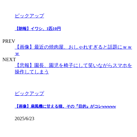
ピックアップ
【朗報】イワシ、1匹10円
PREV
【画像】最近の焼肉屋、おしゃれすぎると話題にｗｗ
ｗ
NEXT
【悲報】園長、園児を椅子にして笑いながらスマホを
操作してしまう
ピックアップ
【画像】扇風機に甘える猫。その『目的』がコレwwwww
2025/6/23