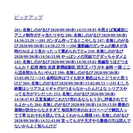
ピックアップ
201: 名無しのがるび 2020/09/30(水) 14:55:59.85 今思えば鬼滅並に
アニメ制作ガチャ当たりやな 206: 名無しのがるび 2020/09/30(水)
14:56:23.29 >>201 ガンダム作ってるとこやしな 247: 名無しのがる
び 2020/09/30(水) 14:58:22.79 >>206 蓮舫編のガンサムの動きが当
時のAGEより良かったって褒められてたw 210: 名無しのがるび
2020/09/30(水) 14:56:33.98 やっぱシメの完結でグダッちゃダメよ
245: 名無しのがるび 2020/09/30(水) 14:58:19.82 長編言うほどつま
らんか？ 紅桜 柳生 吉原 新撰組動乱 四天王 バラガキ 金時 一国 ここ
ら辺全部おもろいやんけ 290: 名無しのがるび 2020/09/30(水)
15:01:09.72 >>245 金時以外はワイも好き 動乱はちとどうかと思う
けど 304: 名無しのがるび 2020/09/30(水) 15:02:00.53 >>245 むしろ
終盤はシリアスよりギャグがつまらなかったんだよな シリアスや
ってる方がマシだった 253: 名無しのがるび 2020/09/30(水)
14:58:47.93 正直鬼滅がこれだけ売れるならもう少し評価されてて
もよかった 264: 名無しのがるび 2020/09/30(水) 14:59:15.89 最後の
展開が訳分からなさすぎて 毎回単行本のおまけページで解説入っ
てて草 なおそれを読んでもよくわからん模様 145: 名無しのがるび
2020/09/30(水) 14:52:43.98 言ってもガチ天才やろ最後の方は読んで
ないからよく知らんけど