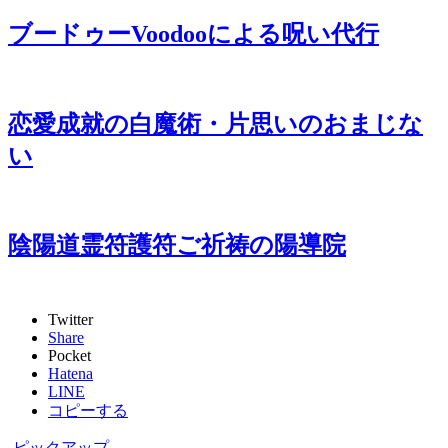
ブードゥーVoodooによる呪い代行
恋愛成就の白魔術・片思いのおまじな
い
陰陽道霊符護符ご祈祷の陽導院
Twitter
Share
Pocket
Hatena
LINE
コピーする
-
ピックアップ