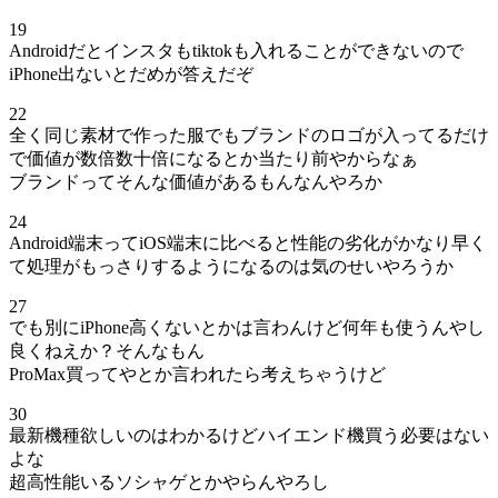
19
Androidだとインスタもtiktokも入れることができないので
iPhone出ないとだめが答えだぞ
22
全く同じ素材で作った服でもブランドのロゴが入ってるだけ
で価値が数倍数十倍になるとか当たり前やからなぁ
ブランドってそんな価値があるもんなんやろか
24
Android端末ってiOS端末に比べると性能の劣化がかなり早く
て処理がもっさりするようになるのは気のせいやろうか
27
でも別にiPhone高くないとかは言わんけど何年も使うんやし
良くねえか？そんなもん
ProMax買ってやとか言われたら考えちゃうけど
30
最新機種欲しいのはわかるけどハイエンド機買う必要はない
よな
超高性能いるソシャゲとかやらんやろし