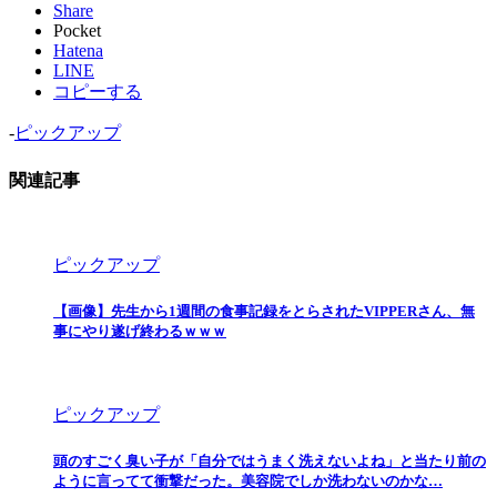
Share
Pocket
Hatena
LINE
コピーする
-
ピックアップ
関連記事
ピックアップ
【画像】先生から1週間の食事記録をとらされたVIPPERさん、無
事にやり遂げ終わるｗｗｗ
ピックアップ
頭のすごく臭い子が「自分ではうまく洗えないよね」と当たり前の
ように言ってて衝撃だった。美容院でしか洗わないのかな…