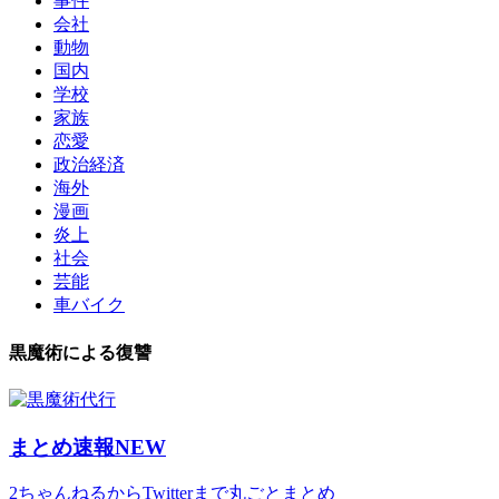
事件
会社
動物
国内
学校
家族
恋愛
政治経済
海外
漫画
炎上
社会
芸能
車バイク
黒魔術による復讐
まとめ速報NEW
2ちゃんねるからTwitterまで丸ごとまとめ