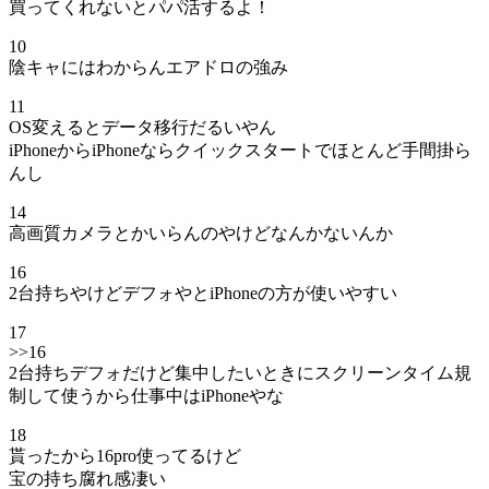
買ってくれないとパパ活するよ！
10
陰キャにはわからんエアドロの強み
11
OS変えるとデータ移行だるいやん
iPhoneからiPhoneならクイックスタートでほとんど手間掛ら
んし
14
高画質カメラとかいらんのやけどなんかないんか
16
2台持ちやけどデフォやとiPhoneの方が使いやすい
17
>>16
2台持ちデフォだけど集中したいときにスクリーンタイム規
制して使うから仕事中はiPhoneやな
18
貰ったから16pro使ってるけど
宝の持ち腐れ感凄い