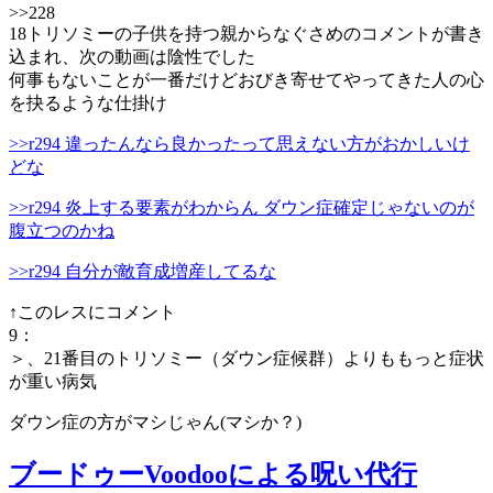
>>228
18トリソミーの子供を持つ親からなぐさめのコメントが書き
込まれ、次の動画は陰性でした
何事もないことが一番だけどおびき寄せてやってきた人の心
を抉るような仕掛け
>>r294 違ったんなら良かったって思えない方がおかしいけ
どな
>>r294 炎上する要素がわからん ダウン症確定じゃないのが
腹立つのかね
>>r294 自分が敵育成増産してるな
↑このレスにコメント
9
：
＞、21番目のトリソミー（ダウン症候群）よりももっと症状
が重い病気
ダウン症の方がマシじゃん(マシか？)
ブードゥーVoodooによる呪い代行