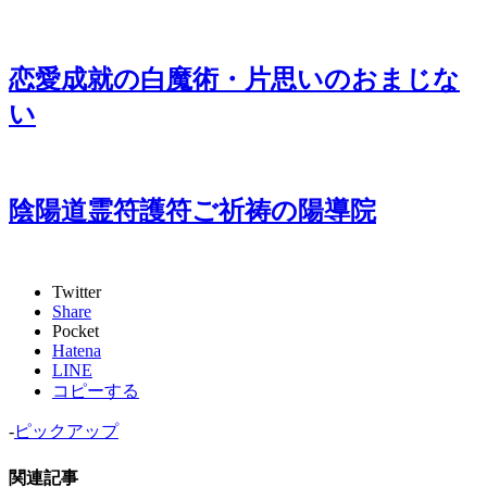
恋愛成就の白魔術・片思いのおまじな
い
陰陽道霊符護符ご祈祷の陽導院
Twitter
Share
Pocket
Hatena
LINE
コピーする
-
ピックアップ
関連記事