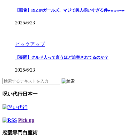
【画像】RIZINガールズ、マジで美人揃いすぎる件wwwwww
2025/6/23
ピックアップ
【疑問】クルド人って言うほど迫害されてるのか？
2025/6/23
呪い代行日本一
Pick up
恋愛専門白魔術