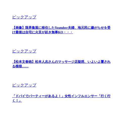
ピックアップ
【画像】限界集落に移住したYoutuber夫婦、地元民に嫌がらせを受
け最後は自宅に火災が起き無事KO・・・
ピックアップ
【松本文春砲】松本人志さんのマッサージ店疑惑、いよいよ覆され
る模様……
ピックアップ
「ドバイでパーティーがあるよ！」女性インフルエンサー「行く行
く！」