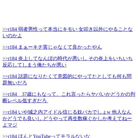
>>r184 弱者男性って本当にキモい 女叩き以外にやることな
いのかよ
>>r184 まぁーキチ害じゃなくて良かったやん
>>r184 炎上してなんぼの時代が悪いし その炎上をいちいち
反応してしまう俺たちが悪い
>>r184 話題になりたくて意図的にやってたとしても何も問
題無いだろ
>>r184 37歳にもなって、これ言ったらヤバいかどうかの判
断レベル低すぎだろ
>>r184 いや城之内アイドル信じる奴バカでしょw 他人なん
かどうでも良いし どうやって再生数稼ぐかしか考えてねー
よマジ
>>r184 ほんとYouTubeってモラルないな