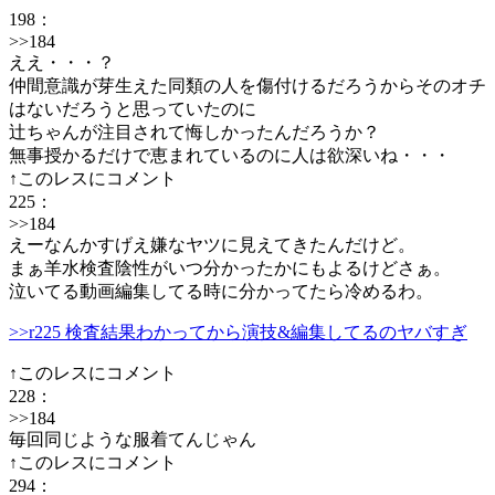
198
：
>>184
ええ・・・？
仲間意識が芽生えた同類の人を傷付けるだろうからそのオチ
はないだろうと思っていたのに
辻ちゃんが注目されて悔しかったんだろうか？
無事授かるだけで恵まれているのに人は欲深いね・・・
↑このレスにコメント
225
：
>>184
えーなんかすげえ嫌なヤツに見えてきたんだけど。
まぁ羊水検査陰性がいつ分かったかにもよるけどさぁ。
泣いてる動画編集してる時に分かってたら冷めるわ。
>>r225 検査結果わかってから演技&編集してるのヤバすぎ
↑このレスにコメント
228
：
>>184
毎回同じような服着てんじゃん
↑このレスにコメント
294
：