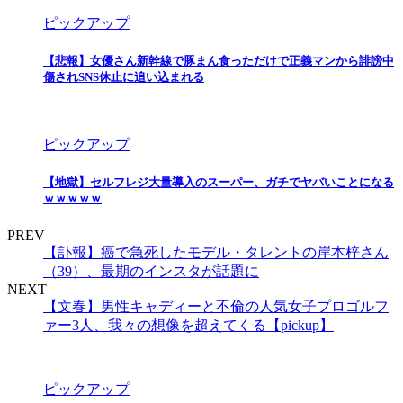
ピックアップ
【悲報】女優さん新幹線で豚まん食っただけで正義マンから誹謗中
傷されSNS休止に追い込まれる
ピックアップ
【地獄】セルフレジ大量導入のスーパー、ガチでヤバいことになる
ｗｗｗｗｗ
PREV
【訃報】癌で急死したモデル・タレントの岸本梓さん
（39）、最期のインスタが話題に
NEXT
【文春】男性キャディーと不倫の人気女子プロゴルフ
ァー3人、我々の想像を超えてくる【pickup】
ピックアップ