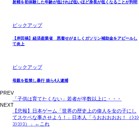
射精を初体験した年齢が低ければ低いほど身長が低くなることが判明
ピックアップ
【岸田禍】経済産業省 恩着せがましくガソリン補助金をアピールし
て炎上
ピックアップ
母親を監禁し暴行 娘ら4人逮捕
PREV
「子供は育てたくない」若者が半数以上に・・・
NEXT
【悲報】日本ゲーム「世界の歴史上の偉人を女の子にし
てスケベな事させよう！」日本人「うおおおおお！（ｼｺｼ
ｺｼｺｼｺ）」←これ