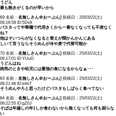
うどん
最も飽きがくるのが早いから
69 名前：
名無しさん＠おーぷん
[] 投稿日：25/03/22(土)
06:16:58 ID:5Ds9
パスタって中華麺で代用きくから一番なくなっても不便なく
ね？
他はそいつらがなくなると替えが聞かんかんじある
しいて言うならそうめんが冷や麦で代替可能か
70 名前：
名無しさん＠おーぷん
[] 投稿日：25/03/22(土)
06:17:01 ID:YUuO
うどんはね
病気のときや幼児には最強の食になるからなぁ･･･
83 名前：
名無しさん＠おーぷん
[] 投稿日：25/03/22(土)
06:21:46 ID:e4nT
そうめんやろと思ったけどパスタもしばらく食べてない
84 名前：
名無しさん＠おーぷん
[] 投稿日：25/03/22(土)
06:22:55 ID:gZ0J
そばは年越しの年1しか食わないから無くなっても何も困らな
い