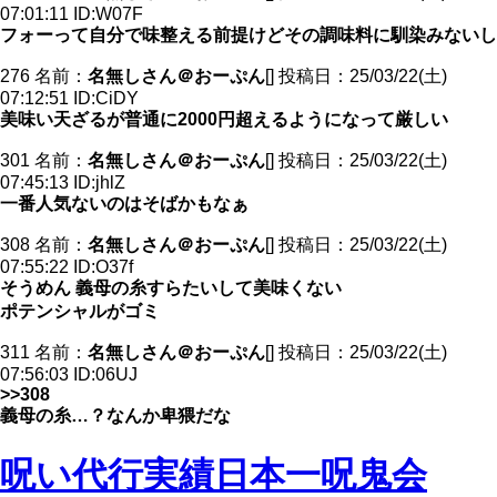
07:01:11 ID:W07F
フォーって自分で味整える前提けどその調味料に馴染みないし
276 名前：
名無しさん＠おーぷん
[] 投稿日：25/03/22(土)
07:12:51 ID:CiDY
美味い天ざるが普通に2000円超えるようになって厳しい
301 名前：
名無しさん＠おーぷん
[] 投稿日：25/03/22(土)
07:45:13 ID:jhlZ
一番人気ないのはそばかもなぁ
308 名前：
名無しさん＠おーぷん
[] 投稿日：25/03/22(土)
07:55:22 ID:O37f
そうめん 義母の糸すらたいして美味くない
ポテンシャルがゴミ
311 名前：
名無しさん＠おーぷん
[] 投稿日：25/03/22(土)
07:56:03 ID:06UJ
>>308
義母の糸…？なんか卑猥だな
呪い代行実績日本一呪鬼会