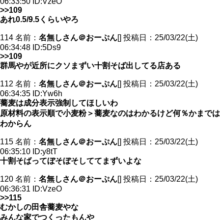
06:33:50 ID:VzeO
>>109
あれ0.5/9.5くらいやろ
114 名前：
名無しさん＠おーぷん
[] 投稿日：25/03/22(土)
06:34:48 ID:5Ds9
>>109
群馬やが近所にクソまずい十割そば出してる店ある
112 名前：
名無しさん＠おーぷん
[] 投稿日：25/03/22(土)
06:34:35 ID:Yw6h
蕎麦は成分表示強制してほしいわ
原材料の表示順で小麦粉＞蕎麦なのはわかるけど何％かまでは
わからん
115 名前：
名無しさん＠おーぷん
[] 投稿日：25/03/22(土)
06:35:10 ID:y8tT
十割そばってぼそぼそしててまずいよな
120 名前：
名無しさん＠おーぷん
[] 投稿日：25/03/22(土)
06:36:31 ID:VzeO
>>115
むかしの田舎蕎麦やな
みんな家でつくったもんや