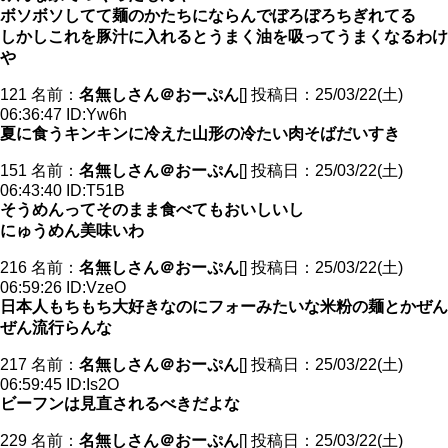
ボソボソしてて麺のかたちにならんでぼろぼろちぎれてる
しかしこれを豚汁に入れるとうまく油を吸ってうまくなるわけ
や
121 名前：
名無しさん＠おーぷん
[] 投稿日：25/03/22(土)
06:36:47 ID:Yw6h
夏に食うキンキンに冷えた山形の冷たい肉そばだいすき
151 名前：
名無しさん＠おーぷん
[] 投稿日：25/03/22(土)
06:43:40 ID:T51B
そうめんってそのまま食べてもおいしいし
にゅうめん美味いわ
216 名前：
名無しさん＠おーぷん
[] 投稿日：25/03/22(土)
06:59:26 ID:VzeO
日本人もちもち大好きなのにフォーみたいな米粉の麺とかぜん
ぜん流行らんな
217 名前：
名無しさん＠おーぷん
[] 投稿日：25/03/22(土)
06:59:45 ID:Is2O
ビーフンは見直されるべきだよな
229 名前：
名無しさん＠おーぷん
[] 投稿日：25/03/22(土)