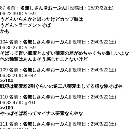
87 名前：
名無しさん＠おーぷん
[] 投稿日：25/03/22(土)
06:23:39 ID:5Ds9
うどんいらんかと思ったけどカップ麺は
うどん＞ラーメン＞そば
かも
104 名前：
名無しさん＠おーぷん
[] 投稿日：25/03/22(土)
06:30:27 ID:5Ds9
そばって旨い蕎麦とまずい蕎麦の差がめちゃくちゃ激しいよな
他の麺類はあんまそう感じたことないけど
109 名前：
名無しさん＠おーぷん
[] 投稿日：25/03/22(土)
06:33:21 ID:8H4Z
>>104
戦犯は蕎麦粉2割ぐらいの逆二八蕎麦出してる様な駅そばや
110 名前：
名無しさん＠おーぷん
[] 投稿日：25/03/22(土)
06:33:47 ID:gZ0J
>>109
やっぱそば粉ってマイナス要素なんやな
111 名前：
名無しさん＠おーぷん
[] 投稿日：25/03/22(土)