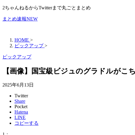
2ちゃんねるからTwitterまで丸ごとまとめ
まとめ速報NEW
HOME
>
ピックアップ
>
ピックアップ
【画像】国宝級ビジュのグラドルがこ
2025年6月13日
Twitter
Share
Pocket
Hatena
LINE
コピーする
1
：