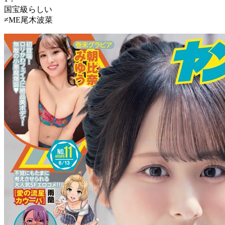
国宝級らしい
≠ME尾木波菜