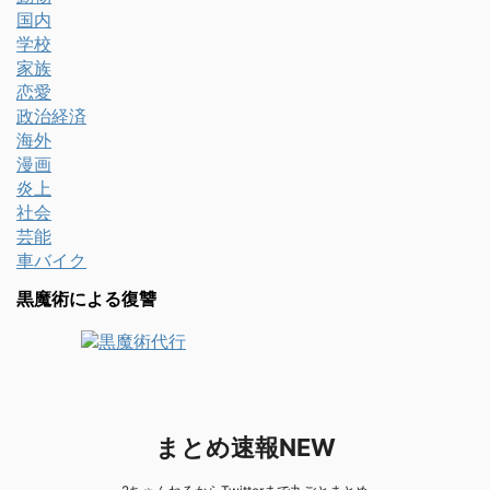
国内
学校
家族
恋愛
政治経済
海外
漫画
炎上
社会
芸能
車バイク
黒魔術による復讐
まとめ速報NEW