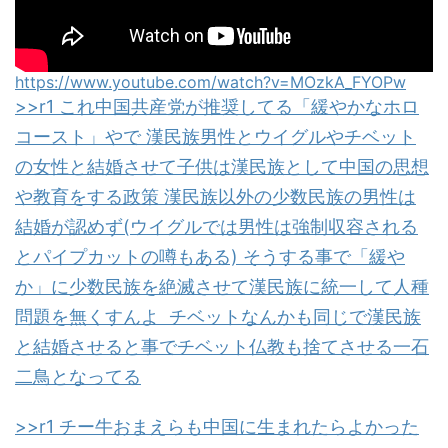
https://www.youtube.com/watch?v=MOzkA_FYOPw
>>r1 これ中国共産党が推奨してる「緩やかなホロ
コースト」やで 漢民族男性とウイグルやチベット
の女性と結婚させて子供は漢民族として中国の思想
や教育をする政策 漢民族以外の少数民族の男性は
結婚が認めず(ウイグルでは男性は強制収容される
とパイプカットの噂もある) そうする事で「緩や
か」に少数民族を絶滅させて漢民族に統一して人種
問題を無くすんよ チベットなんかも同じで漢民族
と結婚させると事でチベット仏教も捨てさせる一石
二鳥となってる
>>r1 チー牛おまえらも中国に生まれたらよかった