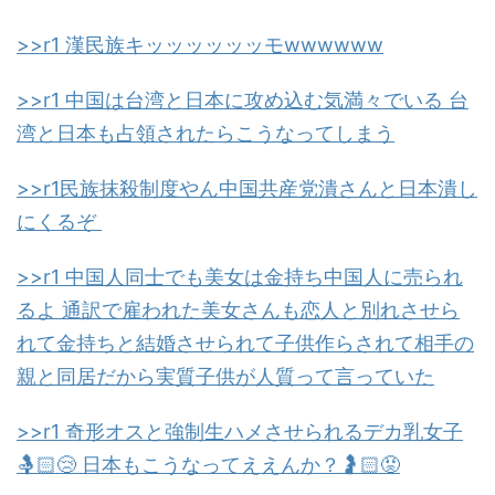
>>r1 漢民族キッッッッッッモwwwwww
>>r1 中国は台湾と日本に攻め込む気満々でいる 台
湾と日本も占領されたらこうなってしまう
>>r1民族抹殺制度やん中国共産党潰さんと日本潰し
にくるぞ
>>r1 中国人同士でも美女は金持ち中国人に売られ
るよ 通訳で雇われた美女さんも恋人と別れさせら
れて金持ちと結婚させられて子供作らされて相手の
親と同居だから実質子供が人質って言っていた
>>r1 奇形オスと強制生ハメさせられるデカ乳女子
🤱🏻😢 日本もこうなってええんか？🤰🏻😡