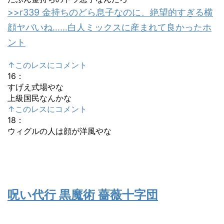
>>r339 金持ちのどら息子なのに、絶望的すぎる横
顔ヤバいね……白人ミックスに産まれて良かったホ
ント
↑このレスにコメント
16
：
すげえ式場やな
上級国民なんかな
↑このレスにコメント
18
：
ウィグルの人は顔が洋風やな
呪い代行 黒魔術 薔薇十字団