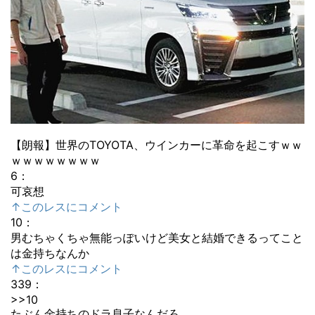
【朗報】世界のTOYOTA、ウインカーに革命を起こすｗｗ
ｗｗｗｗｗｗｗｗ
6
：
可哀想
↑このレスにコメント
10
：
男むちゃくちゃ無能っぽいけど美女と結婚できるってこと
は金持ちなんか
↑このレスにコメント
339
：
>>10
たぶん金持ちのドラ息子なんだろ