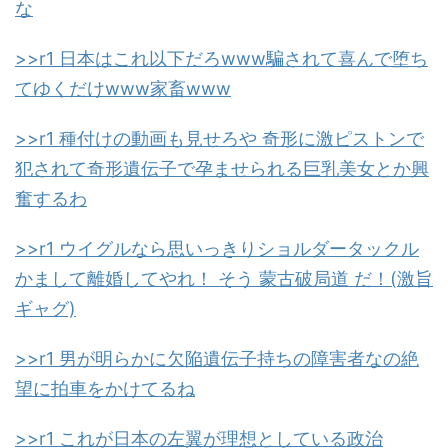
な
>>r1 日本はこれ以下だろwww騙されて喜んで堕ち
てゆくだけwww家畜www
>>r1 種付けの動画も見せろや 奇形に激ピストンで
犯されて奇形遺伝子で孕ませられる巨乳美女とか興
奮するわ
>>r1 ウイグルなら思いっきりショルダータックル
かまして離婚してやれ！ そう 蒙古破局道 だ！(激旨
ギャグ)
>>r1 男が明らかに欠陥遺伝子持ちの障害者なの絶
望に拍車をかけてるね
>>r1 これが日本の左翼が理想としている政治