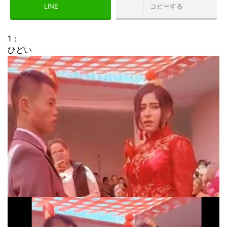
LINE
コピーする
1
：
ひどい