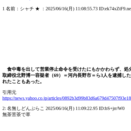
1 名前：シャチ ★ ：2025/06/16(月) 11:08:55.73 ID:ek74xZtF9.ne
食中毒を出して営業停止命令を受けたにもかかわらず、処分
取締役北野博一容疑者（69）＝河内長野市＝ら3人を逮捕し
れたこともあった。
引用元
https://news.yahoo.co.jp/articles/0892b3d99b83d6a679d47507f93e1
2: 名無しどんぶらこ 2025/06/16(月) 11:09:22.95 ID:bS+jrr/W0
無茶苦茶で草