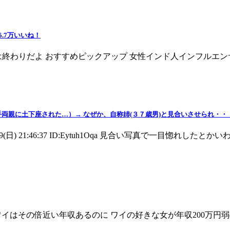
.7万いいね！
D8prLdM0 もう日本は終わりだよ おすすめピックアップ 女性インド人イン
両親に土下座された…）→ なぜか、自称姉(３７歳男)と見合いさせられ・・
9(日) 21:46:37 ID:Eytuh1Oqa 見合い写真で一目惚れしたと
20 ID:73h ワイはその倍近い年収あるのに ワイの好きな女が年収200