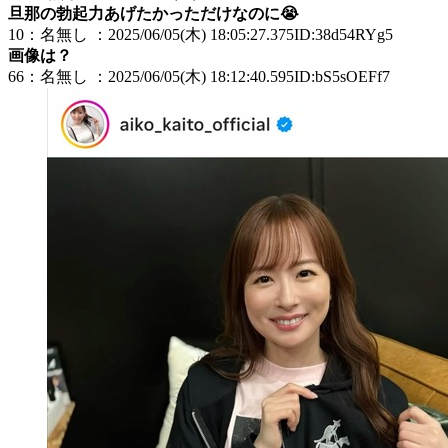
旦那の勃起力あげたかっただけなのに😭
10：名無し ：2025/06/05(木) 18:05:27.375ID:38d54RYg5
画像は？
66：名無し ：2025/06/05(木) 18:12:40.595ID:bS5sOEFf7