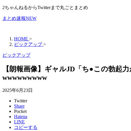
2ちゃんねるからTwitterまで丸ごとまとめ
まとめ速報NEW
HOME
>
ピックアップ
>
ピックアップ
【朗報画像】ギャルJD「ち●この勃起
wwwwwwwww
2025年6月23日
Twitter
Share
Pocket
Hatena
LINE
コピーする