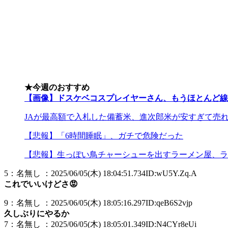
★今週のおすすめ
【画像】ドスケベコスプレイヤーさん、もうほとんど線
JAが最高額で入札した備蓄米、進次郎米が安すぎて売
【悲報】「6時間睡眠」、ガチで危険だった
【悲報】生っぽい鳥チャーシューを出すラーメン屋、ラ
5：名無し ：2025/06/05(木) 18:04:51.734ID:wU5Y.Zq.A
これでいいけどさ😡
9：名無し ：2025/06/05(木) 18:05:16.297ID:qeB6S2vjp
久しぶりにやるか
7：名無し ：2025/06/05(木) 18:05:01.349ID:N4CYr8eUi