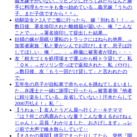
義兄嫁子がいない…リビングに行ってみたらなんと勝
手に料理もケーキも食べ始めている…義兄嫁『うちの
子、まだ子供ですから＾＾』
幼馴染女と2人でご飯に行ったら、嫁「別れる！！」→
数日後、署名捺印された離婚届が届いた。俺『こんな
ことで…』→署名捺印して提出した結果…
妊婦の嫁が居眠り運転のトラックにはねられ他界。→
加害者家族「私と妻がシんでお詫びします。息子は許
してほしい」俺「…。」→葬儀に被害者が現れ・・・
友「粗大ゴミを処理場まで運ぶから軽トラ貸して」私
「ＯＫ」→ガソリン空っぽで返却された。私（ｲﾗｲﾗ）
→数日後、友「もう一回だけ貸して」と言われたの
で…
五年生の息子が自転車で赤ちゃんを跳ねてしまいまし
た…弁護士と一緒に謝罪に行ったら→被害者側『他者
に頼り楽をしている、反省していない！汗水たらして
2000万払え！』私「」
【うわぁ‥】友人とうどん屋へ行くと‥キチママ
『は？何この馬鹿みたいな量？こんな食えるわけねぇ
じゃん！』店員『わかりました、おさげします』→レ
ジ前で大声で喚き散らしていて‥
【まさかの展開】彼宅でまったりしてたら、突然『開