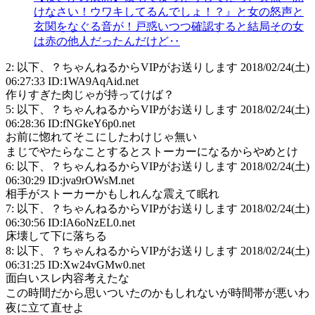
けなさい！ウワキしてるんでしょ！？』と女の怒声と
玄関をなぐる音が！戸惑いつつ確認すると結局その女
は赤の他人だったんだけど‥
2: 以下、？ちゃんねるからVIPがお送りします 2018/02/24(土)
06:27:33 ID:1WA9AqAid.net
作りすぎた肉じゃが持ってけば？
5: 以下、？ちゃんねるからVIPがお送りします 2018/02/24(土)
06:28:36 ID:fNGkeY6p0.net
お前に惚れてそこにしたわけじゃ無い
まじでやたらなことするとストーカーになるからやめとけ
6: 以下、？ちゃんねるからVIPがお送りします 2018/02/24(土)
06:30:29 ID:jva9rOWsM.net
相手がストーカーかもしれんな震えて眠れ
7: 以下、？ちゃんねるからVIPがお送りします 2018/02/24(土)
06:30:56 ID:IA6oNzEL0.net
床壊して下に落ちる
8: 以下、？ちゃんねるからVIPがお送りします 2018/02/24(土)
06:31:25 ID:Xw24vGMw0.net
面白いスレ内容考えたな
この時間だから思いついたのかもしれないが時間帯が悪いわ
夜に立て直せよ