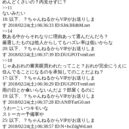
めんどくさいの？内見せずに？
>>11
ないみたい
18: 以下、？ちゃんねるからVIPがお送りしま
す 2018/02/24(土) 06:36:33 ID:SJrk3HdbM.net
>>14
数ある中からそれなりに理由あって選んだんだろ？
厳選したものは他人からしてもハズレ率は低いからな
20: 以下、？ちゃんねるからVIPがお送りしま
す 2018/02/24(土) 06:37:39 ID:DUGPOTvm0.net
>>18
じゃあおれの審美眼買われたってこと？おれが完全にうえに
住んでることになるのを承知してのことだよね？
17: 以下、？ちゃんねるからVIPがお送りしま
す 2018/02/24(土) 06:36:29 ID:DUGPOTvm0.net
雨の日とか傘いらないんだよ？部屋くるのに
19: 以下、？ちゃんねるからVIPがお送りしま
す 2018/02/24(土) 06:37:28 ID:ANfFFarG0.net
うわーこいつキモいな
ストーカー予備軍や
25: 以下、？ちゃんねるからVIPがお送りしま
す 2018/02/24(土) 06:38:57 ID:N+lwZdgWd.net