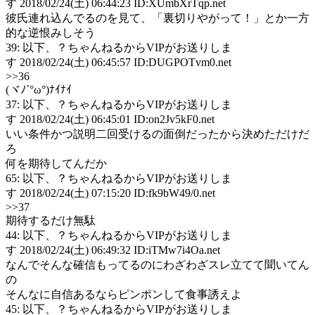
す 2018/02/24(土) 06:44:23 ID:XUmbXrTqp.net
彼氏連れ込んでるのを見て、「裏切りやがって！」とか一方
的な逆恨みしそう
39: 以下、？ちゃんねるからVIPがお送りしま
す 2018/02/24(土) 06:45:57 ID:DUGPOTvm0.net
>>36
(ヾﾉ´°ω°)ﾅｲﾅｲ
37: 以下、？ちゃんねるからVIPがお送りしま
す 2018/02/24(土) 06:45:01 ID:on2Jv5kF0.net
いい条件かつ説明二回受けるの面倒だったから決めただけだ
ろ
何を期待してんだか
65: 以下、？ちゃんねるからVIPがお送りしま
す 2018/02/24(土) 07:15:20 ID:fk9bW49/0.net
>>37
期待するだけ無駄
44: 以下、？ちゃんねるからVIPがお送りしま
す 2018/02/24(土) 06:49:32 ID:iTMw7i4Oa.net
なんでそんな確信もってるのにわざわざスレ立てて聞いてん
の
そんなに自信あるならピンポンして食事誘えよ
45: 以下、？ちゃんねるからVIPがお送りしま