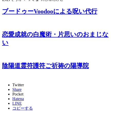
ブードゥーVoodooによる呪い代行
恋愛成就の白魔術・片思いのおまじな
い
陰陽道霊符護符ご祈祷の陽導院
Twitter
Share
Pocket
Hatena
LINE
コピーする