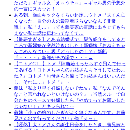
ただろ」ギャル女「え～うそ～」→ギャル男の予想外
の一言にスカッと！
ある朝、顔面キックをくらい起床…ウトメ『夫くん亡
くなった。自分の夫の最期看取らないなんて非常
識！』私「え…」→でも義実家の電話に出させてもら
えない私に話は伝わってなくて…
【最悪すぎる】とある結婚式で、親族紹介をしてると
ころで新婦妹が突然泣き出した！新婦妹『おねえちゃ
んごめんなさい』親「どうしたの！？」新郎
『・・・・』新郎がその場で・・・→
【コトメGJ！】トメ『陣痛始まったらすぐ飛んで行っ
てあげる！コトメちゃんのお姑さんもそうしてたわよ
ね？』コトメ「お母さんと違ってお姑さんはいい人だ
し。それに…」トメ『』→
義妹『私より早く妊娠しないでねｗ』私『なんでそん
なこと言われないといけないの？』→当然スルーで自
分たちのペースで妊娠したら『やめてってお願いした
じゃない！』とキレられて‥
義妹「小５の娘のしたぎがよく無くなるんです。お義
兄さん出て行ってください」俺「えっ」
【唖然】大トメさんの誕生日会をしたとき、義兄嫁と