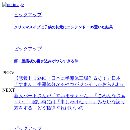
ピックアップ
クリスマスイブに子供の枕元にニンテンドーDS置いた結果
ピックアップ
癌・腫瘍板の書き込みがつらすぎる件…
PREV
【悲報】 TSMC「日本に半導体工場作るぞ！」日本
「すまん、半導体分かるやつがジジイしかおらんわ」
NEXT
新人パートさんが「すいませぇ～ん」「ごめんなさぁ
～い」、酷い時には「申しわけねぇ～」みたいな謝り
方をする。どう指導すればいいの…
ピックアップ