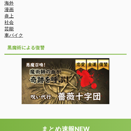
海外
漫画
炎上
社会
芸能
車バイク
黒魔術による復讐
まとめ速報NEW