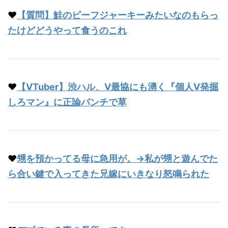
♥
【質問】鮭のビーフジャーキーみたいなのもらっ
たけどどうやって食うのこれ
♥
【VTuber】渋ハル、V最協にも湧く『個人V発掘
しろマン』に正論パンチで草
♥
甥を預かってる母に急用が。→私が甥と遊んでた
ら合い鍵で入ってきた兄嫁にいきなり怒鳴られた