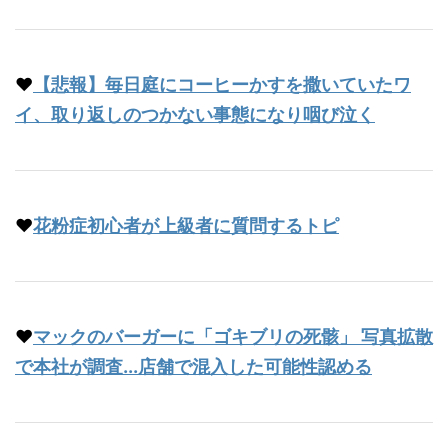
♥
【悲報】毎日庭にコーヒーかすを撒いていたワ
イ、取り返しのつかない事態になり咽び泣く
♥
花粉症初心者が上級者に質問するトピ
♥
マックのバーガーに「ゴキブリの死骸」 写真拡散
で本社が調査...店舗で混入した可能性認める