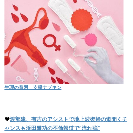
生理の貧困 支援ナプキン
♥
渡部建、有吉のアシストで地上波復帰の道開くチ
ャンスも浜田雅功の不倫報道で“流れ弾”