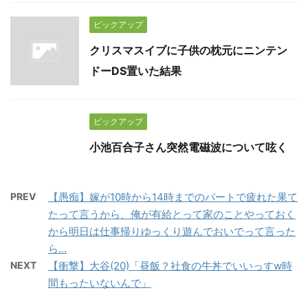
ピックアップ
クリスマスイブに子供の枕元にニンテン
ドーDS置いた結果
ピックアップ
小池百合子さん突然電磁波について呟く
PREV
【愚痴】嫁が10時から14時までのパートで疲れた果て
たって言うから、俺が有給とって家のことやっておく
から明日は仕事帰りゆっくり遊んでおいでって言った
ら…
NEXT
【衝撃】大谷(20)「昼飯？社食の牛丼でいいっすw時
間もったいないんで」