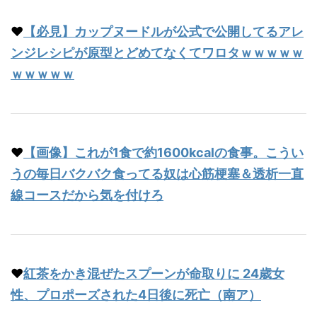
♥
【必見】カップヌードルが公式で公開してるアレ
ンジレシピが原型とどめてなくてワロタｗｗｗｗｗ
ｗｗｗｗｗ
♥
【画像】これが1食で約1600kcalの食事。こうい
うの毎日バクバク食ってる奴は心筋梗塞＆透析一直
線コースだから気を付けろ
♥
紅茶をかき混ぜたスプーンが命取りに 24歳女
性、プロポーズされた4日後に死亡（南ア）