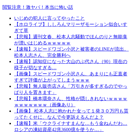
閲覧注意！激ヤバ！本当に怖い話
いじめの犯人に言ってやったこと
【ホロライブ】ししろんマリーザモーション似合いす
ぎて草
【悲報】週刊文春、松本人志騒動でほんのりと無能臭
が漂いはじめるｗｗｗｗｗ
【速報】スピードワゴン小沢と被害者のLINEが流出。
松本人志さん、完全勝利へ
【速報】認知症になった大山のぶ代さん（90）現在の
様子が切なすぎる…
【画像】スピードワゴン小沢さん、あまりにも正直者
すぎて評価が上がってしまうｗｗｗ
【悲報】無人販売店さん「万引きが多すぎるのでやっ
ぱり人を置きます」
【悲報】橋本環奈さん、性格が隠しきれないｗｗｗｗ
ｗｗｗｗｗｗｗ（画像あり）
【画像】 松本人志に抱かれた女って１発３０万円も貰
ってたくせに、なんで今更訴えるんだよ？
【速報】米「ウクライナすまんな…もう金ねんだわ…
ロシアの凍結資産42兆3600億を使うか…」