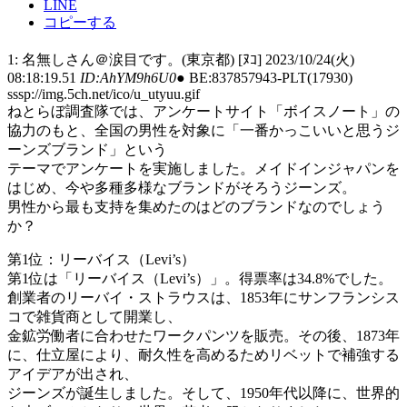
LINE
コピーする
1: 名無しさん＠涙目です。(東京都) [ﾇｺ] 2023/10/24(火)
08:18:19.51
ID:AhYM9h6U0
● BE:837857943-PLT(17930)
sssp://img.5ch.net/ico/u_utyuu.gif
ねとらぼ調査隊では、アンケートサイト「ボイスノート」の
協力のもと、全国の男性を対象に「一番かっこいいと思うジ
ーンズブランド」という
テーマでアンケートを実施しました。メイドインジャパンを
はじめ、今や多種多様なブランドがそろうジーンズ。
男性から最も支持を集めたのはどのブランドなのでしょう
か？
第1位：リーバイス（Levi’s）
第1位は「リーバイス（Levi’s）」。得票率は34.8%でした。
創業者のリーバイ・ストラウスは、1853年にサンフランシス
コで雑貨商として開業し、
金鉱労働者に合わせたワークパンツを販売。その後、1873年
に、仕立屋により、耐久性を高めるためリベットで補強する
アイデアが出され、
ジーンズが誕生しました。そして、1950年代以降に、世界的