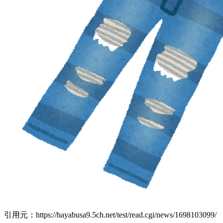
引用元：https://hayabusa9.5ch.net/test/read.cgi/news/1698103099/