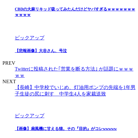
CBDの大麻リキッド吸ってみたんだけどヤバすぎるｗｗｗｗｗｗｗ
ｗｗｗｗ
ピックアップ
【悲報画像】大谷さん、号泣
PREV
Twitterに投稿された｢営業を断る方法｣ が話題にｗｗｗ
ｗｗ
NEXT
【長崎】中学校でいじめ、灯油用ポンプの先端を1年男
子生徒の尻に刺す 中学生4人を家裁送致
ピックアップ
【画像】扇風機に甘える猫。その『目的』がコレwwwww