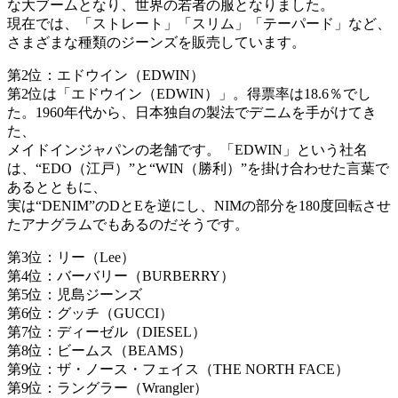
な大ブームとなり、世界の若者の服となりました。
現在では、「ストレート」「スリム」「テーパード」など、
さまざまな種類のジーンズを販売しています。
第2位：エドウイン（EDWIN）
第2位は「エドウイン（EDWIN）」。得票率は18.6％でし
た。1960年代から、日本独自の製法でデニムを手がけてき
た、
メイドインジャパンの老舗です。「EDWIN」という社名
は、“EDO（江戸）”と“WIN（勝利）”を掛け合わせた言葉で
あるとともに、
実は“DENIM”のDとEを逆にし、NIMの部分を180度回転させ
たアナグラムでもあるのだそうです。
第3位：リー（Lee）
第4位：バーバリー（BURBERRY）
第5位：児島ジーンズ
第6位：グッチ（GUCCI）
第7位：ディーゼル（DIESEL）
第8位：ビームス（BEAMS）
第9位：ザ・ノース・フェイス（THE NORTH FACE）
第9位：ラングラー（Wrangler）