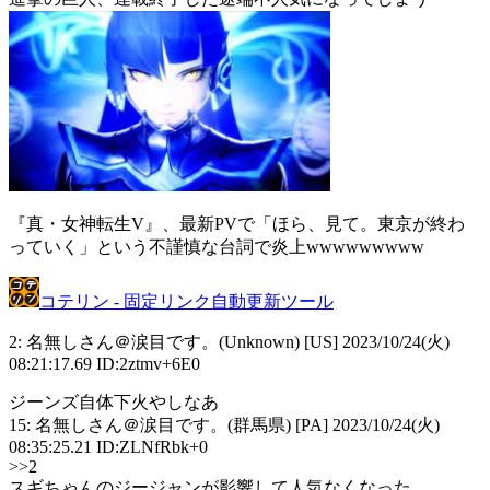
『真・女神転生V』、最新PVで「ほら、見て。東京が終わ
っていく」という不謹慎な台詞で炎上wwwwwwwww
コテリン - 固定リンク自動更新ツール
2: 名無しさん＠涙目です。(Unknown) [US] 2023/10/24(火)
08:21:17.69 ID:2ztmv+6E0
ジーンズ自体下火やしなあ
15: 名無しさん＠涙目です。(群馬県) [PA] 2023/10/24(火)
08:35:25.21 ID:ZLNfRbk+0
>>2
スギちゃんのジージャンが影響して人気なくなった