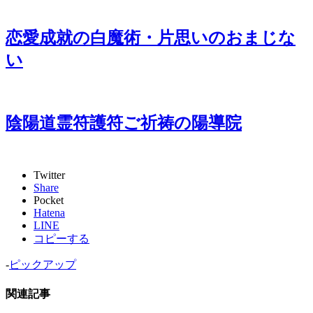
恋愛成就の白魔術・片思いのおまじな
い
陰陽道霊符護符ご祈祷の陽導院
Twitter
Share
Pocket
Hatena
LINE
コピーする
-
ピックアップ
関連記事