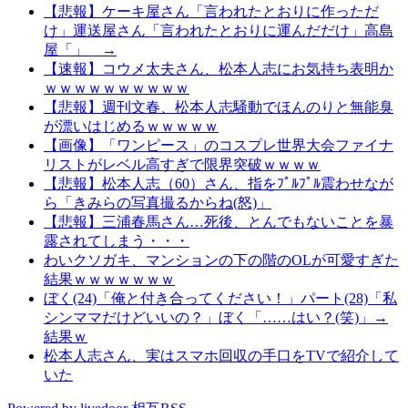
【悲報】ケーキ屋さん「言われたとおりに作っただ
け」運送屋さん「言われたとおりに運んだだけ」高島
屋「」 →
【速報】コウメ太夫さん、松本人志にお気持ち表明か
ｗｗｗｗｗｗｗｗｗｗ
【悲報】週刊文春、松本人志騒動でほんのりと無能臭
が漂いはじめるｗｗｗｗｗ
【画像】「ワンピース」のコスプレ世界大会ファイナ
リストがレベル高すぎで限界突破ｗｗｗｗ
【悲報】松本人志（60）さん、指をﾌﾟﾙﾌﾟﾙ震わせなが
ら「きみらの写真撮るからね(怒)」
【悲報】三浦春馬さん…死後、とんでもないことを暴
露されてしまう・・・
わいクソガキ、マンションの下の階のOLが可愛すぎた
結果ｗｗｗｗｗｗｗ
ぼく(24)「俺と付き合ってください！」パート(28)「私
シンママだけどいいの？」ぼく「……はい？(笑)」→
結果ｗ
松本人志さん、実はスマホ回収の手口をTVで紹介して
いた